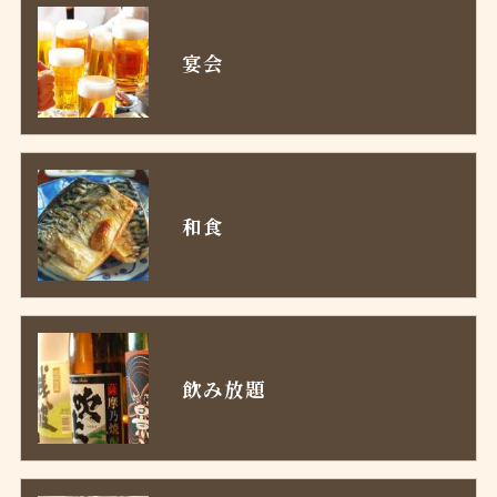
宴会
和食
飲み放題