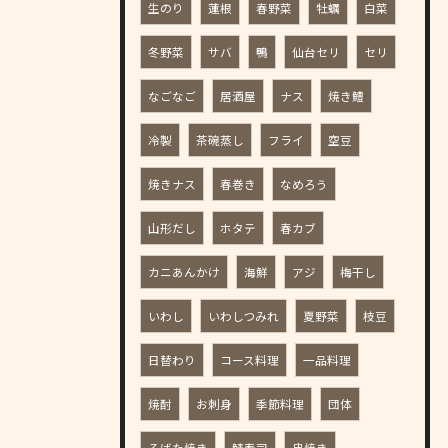
生のり
蓮根
春野菜
牡蠣
白菜
冬野菜
サバ
鴨
仙台セリ
セリ
なごなご
居酒屋
ナス
焼き鱧
冷製
茶碗蒸し
フライ
空豆
焼きナス
春巻き
なめろう
山形だし
ホタテ
春カブ
カニあんかけ
海鮮
アジ
梅干し
いわし
いわしつみれ
夏野菜
枝豆
日替わり
コース料理
一品料理
焼酎
お刺身
季節料理
団体