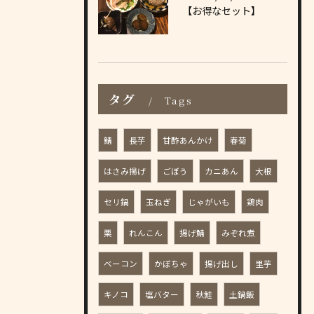
【お得なセット】
タグ
Tags
鯖
長芋
甘酢あんかけ
春菊
はさみ揚げ
ごぼう
カニあん
大根
セリ鍋
玉ねぎ
じゃがいも
鶏肉
栗
れんこん
揚げ鯖
みぞれ煮
ベーコン
かぼちゃ
揚げ出し
里芋
キノコ
塩バター
秋鮭
土鍋飯