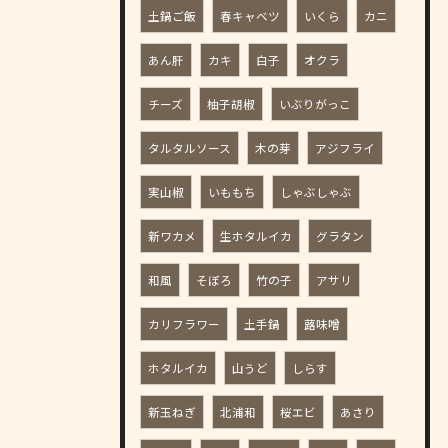
土鍋ご飯
春キャベツ
いくら
カニ
あん肝
カキ
白子
オクラ
チーズ
柚子胡椒
いぶりがっこ
タルタルソース
木の芽
アジフライ
実山椒
いももち
しゃぶしゃぶ
新ワカメ
生ホタルイカ
グラタン
和風
そぼろ
竹の子
アサリ
カリフラワー
土手鍋
蕗味噌
ホタルイカ
山うど
しらす
新玉ねぎ
北浦和
桜エビ
あさり