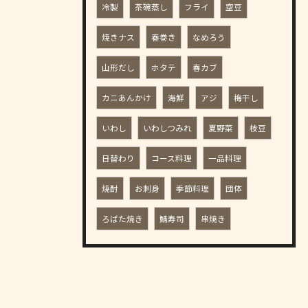
冷製
茶碗蒸し
フライ
空豆
焼きナス
春巻き
なめろう
山形だし
ホタテ
春カブ
カニあんかけ
海鮮
アジ
梅干し
いわし
いわしつみれ
夏野菜
枝豆
日替わり
コース料理
一品料理
焼酎
お刺身
季節料理
団体
ろばた焼き
鯖寿司
串焼き