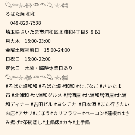
𓆡𓆜𓇼𓈒𓆉 𓆛 𓆞𓆡 𓇼𓈒𓆉
ろばた焼 和和
048-829-7538
埼玉県さいたま市浦和区北浦和4丁目5−8 B1
月火木 15:00-23:00
金曜土曜祝前日 15:00-24:00
日祝日 15:00-22:00
定休日 水曜・臨時休業日あり
𓆡𓆜𓇼𓈒𓆉 𓆛 𓆞𓆡 𓇼𓈒𓆉
#ろばた焼和和 #ろばた焼 #和和 #なごなご #さいたま
市 #北浦和 #北浦和グルメ #居酒屋 #北浦和居酒屋#北浦
和ディナー #吉田ビル #ヨシチカ #日本酒 #また行きたい
お店#アサリ#ごぼう#カリフラワー#ベーコン#蓮根#はさ
み揚げ#茶碗蒸し#土鍋飯#カキ#土手鍋