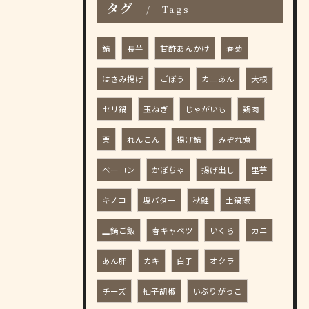
タグ
Tags
鯖
長芋
甘酢あんかけ
春菊
はさみ揚げ
ごぼう
カニあん
大根
セリ鍋
玉ねぎ
じゃがいも
鶏肉
栗
れんこん
揚げ鯖
みぞれ煮
ベーコン
かぼちゃ
揚げ出し
里芋
キノコ
塩バター
秋鮭
土鍋飯
土鍋ご飯
春キャベツ
いくら
カニ
あん肝
カキ
白子
オクラ
チーズ
柚子胡椒
いぶりがっこ