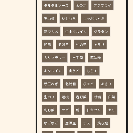
タルタルソース
木の芽
アジフライ
実山椒
いももち
しゃぶしゃぶ
新ワカメ
生ホタルイカ
グラタン
和風
そぼろ
竹の子
アサリ
カリフラワー
土手鍋
蕗味噌
ホタルイカ
山うど
しらす
新玉ねぎ
北浦和
桜エビ
あさり
生のり
蓮根
春野菜
牡蠣
白菜
冬野菜
サバ
鴨
仙台セリ
セリ
なごなご
居酒屋
ナス
焼き鱧