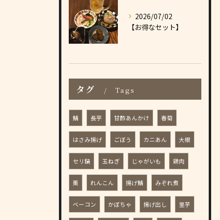
2026/07/02
【お得なセット】
タグ
Tags
鯖
長芋
甘酢あんかけ
春菊
はさみ揚げ
ごぼう
カニあん
大根
セリ鍋
玉ねぎ
じゃがいも
鶏肉
栗
れんこん
揚げ鯖
みぞれ煮
ベーコン
かぼちゃ
揚げ出し
里芋