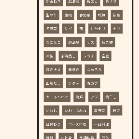
新玉ねぎ
北浦和
桜エビ
あさり
生のり
蓮根
春野菜
牡蠣
白菜
冬野菜
サバ
鴨
仙台セリ
セリ
なごなご
居酒屋
ナス
焼き鱧
冷製
茶碗蒸し
フライ
空豆
焼きナス
春巻き
なめろう
山形だし
ホタテ
春カブ
カニあんかけ
海鮮
アジ
梅干し
いわし
いわしつみれ
夏野菜
枝豆
日替わり
コース料理
一品料理
焼酎
お刺身
季節料理
団体