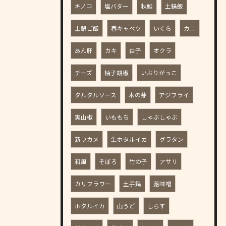
キノコ
塩バター
秋鮭
土鍋飯
土鍋ご飯
春キャベツ
いくら
カニ
あん肝
カキ
白子
オクラ
チーズ
柚子胡椒
いぶりがっこ
タルタルソース
木の芽
アジフライ
実山椒
いももち
しゃぶしゃぶ
新ワカメ
生ホタルイカ
グラタン
和風
そぼろ
竹の子
アサリ
カリフラワー
土手鍋
蕗味噌
ホタルイカ
山うど
しらす